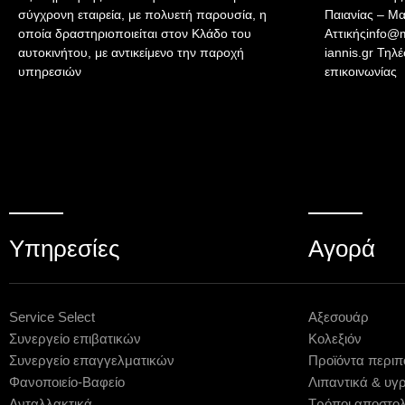
σύγχρονη εταιρεία, με πολυετή παρουσία, η
Παιανίας – Μ
οποία δραστηριοποιείται στον Κλάδο του
Αττικήςinfo@
αυτοκινήτου, με αντικείμενο την παροχή
iannis.gr Τη
υπηρεσιών
επικοινωνίας
Υπηρεσίες
Αγορά
Service Select
Αξεσουάρ
Συνεργείο επιβατικών
Κολεξιόν
Συνεργείο επαγγελματικών
Προϊόντα περιπ
Φανοποιείο-Βαφείο
Λιπαντικά & υγ
Ανταλλακτικά
Τρόποι αποστο