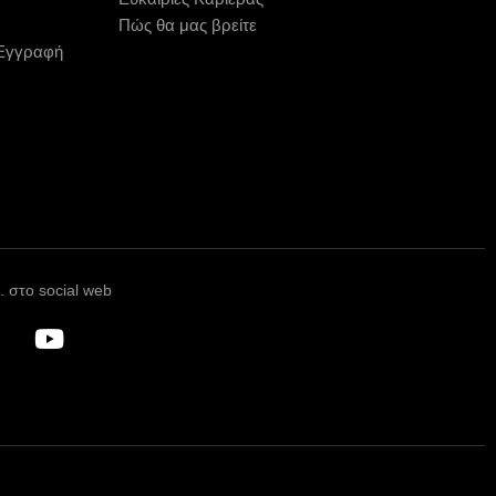
Πώς θα μας βρείτε
 Εγγραφή
 στο social web
Y
o
u
t
u
b