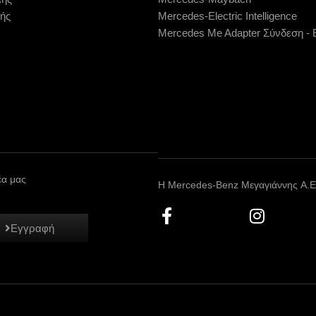
ής
Mercedes-Electric Intelligence
Mercedes Me Adapter Σύνδεση -
έα μας
Η Mercedes-Benz Μεγαγιάννης A.E.
F
I
a
n
Εγγραφή
c
s
e
t
b
a
o
g