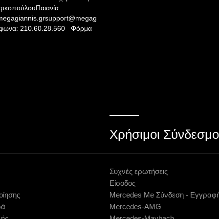
αρκοπούλουΠαιανία
megagiannis.grsupport@megag
λέφωνα: 210.60.28.560 Φόρμα
Χρήσιμοι Σύνδεσμο
Συχνές ερωτήσεις
Είσοδος
οίησης
Mercedes Me Σύνδεση - Εγγραφ
ρά
Mercedes-AMG
λής
Mercedes-Maybach