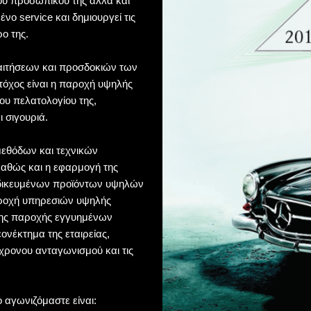
ου προσωπικού της αλλά και
ο service και δημιουργεί τις
ο της.
παιτήσεων και προσδοκιών των
στόχος είναι η παροχή υψηλής
ου πελατολογίου της,
ι σιγουριά.
εθόδων και τεχνικών
 καθώς και η εφαρμογή της
ιδικευμένων προϊόντων υψηλών
αροχή υπηρεσιών υψηλής
της παροχής εγγυημένων
ονέκτημα της εταιρείας,
γχρονου ανταγωνισμού και τις
ο αγωνιζόμαστε είναι: