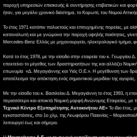
παροχή υπηρεσιών επισκευής & συντήρησης επιβατικών και φορ
ήταν, για μεγάλο χρονικό διάστημα, το Κορωπί, του Νομού Αττικής
Το έτος 1971 κατόπιν πολυετούς και επιτυχημένης πορείας, με αί
καταναλωτή και με γνώμονα την παροχή υψηλής ποιότητας, γίνε
Mercedes-Benz Ελλάς με μηχανουργείο, ηλεκτρολογικό τμήμα, φα
Κατά το έτος 1978, με την είσοδο στην εταιρεία του κ. Γεωργίου Δ
επεκτείνει το μέγεθος των δραστηριοτήτων της και αλλάζει Νομι
επωνυμία «Δ. Μεγαγιάννης και Υιός Ο.Ε.». Η μεγέθυνση των δρα
αποτέλεσμα την απόκτηση ενός σημαντικού μεριδίου της αγοράς.
Με την είσοδο του κ. Βασιλείου Δ. Μεγαγιάννη το έτος 1993, η ετ
περισσότερο και αποκτά Νομική μορφή Ανώνυμης Εταιρείας, με 
Τεχνικό Κέντρο Εξυπηρέτησης Αυτοκινήτου ΑΕ»
Το ίδιο έτος, 
εγκαταστάσεις, στο 1ο χλμ, της Λεωφόρου Παιανίας – Μαρκοπούλ
λειτουργεί έως και σήμερα.