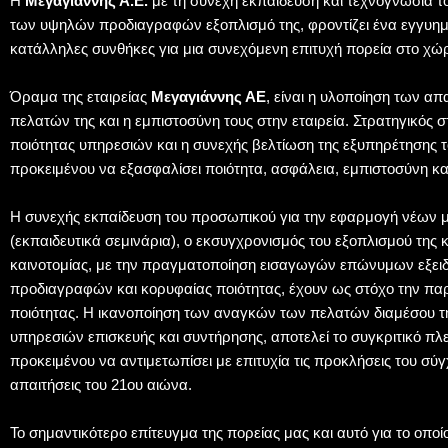
Η
Μεγαγιάννης Α.Ε.
με τη συνεχή εκπαίδευση και τεχνογνωσία τ
των υψηλών προδιαγραφών εξοπλισμό της, φροντίζει ένα εγγυημέν
κατάλληλες συνθήκες για μια συνεχόμενη επιτυχή πορεία στο χώρ
Όραμα της εταιρείας
Μεγαγιάννης ΑΕ
, είναι η υλοποίηση των α
πελατών της και η εμπιστοσύνη τους στην εταιρεία. Στρατηγικός 
ποιότητας υπηρεσιών και η συνεχής βελτίωση της εξυπηρέτησης τ
προκειμένου να εξασφαλίσει ποιότητα, ασφάλεια, εμπιστοσύνη κα
Η συνεχής εκπαίδευση του προσωπικού για την εφαρμογή νέων μ
(εκπαιδευτικά σεμινάρια), ο εκσυγχρονισμός του εξοπλισμού της
καινοτομίας, με την πραγματοποίηση εισαγωγών επώνυμων εξε
προδιαγραφών και κορυφαίας ποιότητας, έχουν ως στόχο την π
ποιότητας. Η ικανοποίηση των αναγκών των πελατών διαμέσου 
υπηρεσιών επισκευής και συντήρησης, αποτελεί το συγκριτικό πλε
προκειμένου να αντιμετωπίσει με επιτυχία τις προκλήσεις του σύ
απαιτήσεις του 21ου αιώνα.
Το σημαντικότερο επίτευγμα της πορείας μας και αυτό για το οποί