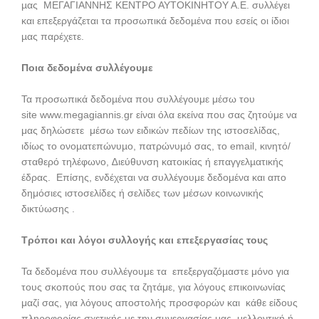
µας ΜΕΓΑΓΙΑΝΝΗΣ ΚΕΝΤΡΟ ΑΥΤΟΚΙΝΗΤΟΥ Α.Ε. συλλέγει
και επεξεργάζεται τα προσωπικά δεδοµένα που εσείς οι ίδιοι
µας παρέχετε.
Ποια δεδομένα συλλέγουμε
Τα προσωπικά δεδοµένα που συλλέγουμε μέσω του
site www.megagiannis.gr είναι όλα εκείνα που σας ζητούμε να
μας δηλώσετε μέσω των ειδικών πεδίων της ιστοσελίδας,
ιδίως το ονοµατεπώνυµο, πατρώνυµό σας, το email, κινητό/
σταθερό τηλέφωνο, ∆ιεύθυνση κατοικίας ή επαγγελµατικής
έδρας. Επίσης, ενδέχεται να συλλέγουμε δεδομένα και απο
δημόσιες ιστοσελίδες ή σελίδες των μέσων κοινωνικής
δικτύωσης .
Τρόποι και λόγοι συλλογής και επεξεργασίας τους
Τα δεδομένα που συλλέγουμε τα επεξεργαζόµαστε μόνο για
τους σκοπούς που σας τα ζητάμε, για λόγους επικοινωνίας
μαζί σας, για λόγους αποστολής προσφορών και κάθε είδους
πληροφορίας σχετικής με την συνεργασίας μας, μελλοντική ή