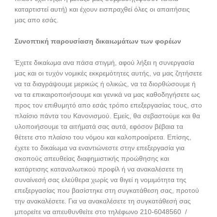
καταρτιστεί αυτή) και έχουν εισπραχθεί όλες οι απαιτήσεις
µας απο εσάς.
Συνοπτική παρουσίαση δικαιωμάτων των φορέων
Έχετε δικαίωμα ανα πάσα στιγμή, αφού λήξει η συνεργασία
μας και οι τυχόν νομικές εκκρεμότητες αυτής, να μας ζητήσετε
να τα διαγράψουμε μερικώς ή ολικώς, να τα διορθώσουμε ή
να τα επικαιροποιήσουμε και γενικά να μας καθοδηγήσετε ως
προς τον επιθυμητό απο εσάς τρόπο επεξεργασίας τους, στο
πλαίσιο πάντα του Κανονισμού. Εμείς, θα σεβαστούμε και θα
υλοποιήσουμε τα αιτήματά σας αυτά, εφόσον βέβαια τα
θέτετε στο πλαίσιο του νόμου και καλοπροαίρετα. Επίσης,
έχετε το δικαίωµα να εναντιώνεστε στην επεξεργασία για
σκοπούς απευθείας διαφηµιστικής προώθησης και
κατάρτισης καταναλωτικού προφίλ ή να ανακαλέσετε τη
συναίνεσή σας ελεύθερα χωρίς να θιγεί η νοµιµότητα της
επεξεργασίας που βασίστηκε στη συγκατάθεση σας, προτού
την ανακαλέσετε. Για να ανακαλέσετε τη συγκατάθεσή σας
µπορείτε να απευθυνθείτε στο τηλέφωνο 210-6048560 /