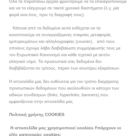
Όλα τα παραπάνω αρχεία φροντίζουµε να τα επικαιροποιούµε
και να τα ελέγχουµε σε τακτά χρονικά διαστήµατα (λ.χ. μία
φορά ανα έτος, πριν τη διαγραφή τους).
Κάποια από τα δεδοµένα αυτά ενδέχεται να τα
κοινοποιούµε σε συνεργαζόµενες εταιρείες µεταφοράς
εµπορευµάτων και αλληλογραφίας (courier), από τους
οποίους έχουμε λάβει διαβεβαίωση συμμόρφωσής τους με
τον Ευρωπαικό Κανονισμό και κάθε σχετικό με αυτόν
ελληνικό νόμο. Τα προσωπικά σας δεδομένα δεν
διαβιβάζονται σε τρίτους, πέραν των ανωτέρω εξαιρέσεων.
Η ιστοσελίδα µας δεν ευθύνεται για τον τρόπο διαχείρισης
προσωπικών δεδοµένων που ακολουθούν οι κάτοχοι των
ειδικών συνδέσµων (links, hyperlinks, banners),που
εµφανίζονται στην ιστοσελίδα µας
Πολιτική χρήσης COOKIES
Η ιστοσελίδα μας χρησιμοποιεί cookies.Υπάρχουν οι
εξής κατηγορίες cookies: