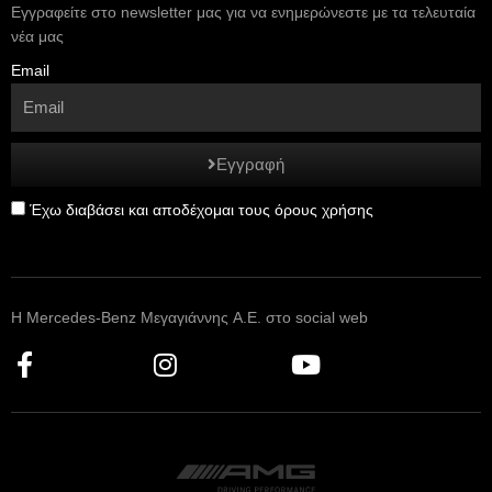
Εγγραφείτε στο newsletter μας για να ενημερώνεστε με τα τελευταία
νέα μας
Email
Εγγραφή
Έχω διαβάσει και αποδέχομαι τους όρους χρήσης
Η Mercedes-Benz Μεγαγιάννης A.E. στο social web
F
I
Y
a
n
o
c
s
u
e
t
t
b
a
u