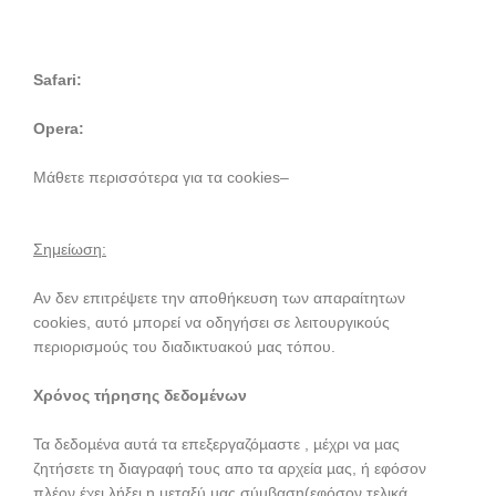
gr/help/278835/how-to-delete-cookie-files-in-internet-
explorer
Safari:
https://support.apple.com/el-gr/HT201265
Opera:
http://help.opera.com/Windows/8.51/el/cookies.html
Μάθετε περισσότερα για τα cookies–
http://www.aboutcookies.org
Σημείωση:
Αν δεν επιτρέψετε την αποθήκευση των απαραίτητων
cookies, αυτό μπορεί να οδηγήσει σε λειτουργικούς
περιορισμούς του διαδικτυακού μας τόπου.
Χρόνος τήρησης δεδομένων
Τα δεδοµένα αυτά τα επεξεργαζόµαστε , µέχρι να µας
ζητήσετε τη διαγραφή τους απο τα αρχεία µας, ή εφόσον
πλέον έχει λήξει η µεταξύ µας σύµβαση(εφόσον τελικά