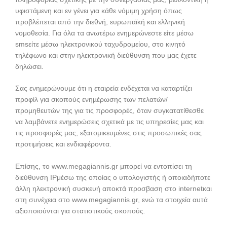
υφιστάμενη και εν γένει για κάθε νόμιμη χρήση όπως
προβλέπεται από την διεθνή, ευρωπαϊκή και ελληνική
νομοθεσία. Για όλα τα ανωτέρω ενημερώνεστε είτε μέσω
smsείτε μέσω ηλεκτρονικού ταχυδρομείου, στο κινητό
τηλέφωνο και στην ηλεκτρονική διεύθυνση που μας έχετε
δηλώσει.
Σας ενηµερώνουµε ότι η εταιρεία ενδέχεται να καταρτίζει
προφίλ για σκοπούς ενηµέρωσης των πελατών/
προµηθευτών της για τις προσφορές, όταν συγκατατίθεσθε
να λαµβάνετε ενηµερώσεις σχετικά µε τις υπηρεσίες µας και
τις προσφορές µας, εξατοµικευµένες στις προσωπικές σας
προτιµήσεις και ενδιαφέροντα.
Επίσης, το www.megagiannis.gr μπορεί να εντοπίσει τη
διεύθυνση ΙPμέσω της οποίας ο υπολογιστής ή οποιαδήποτε
άλλη ηλεκτρονική συσκευή αποκτά προσβαση στο internetκαι
στη συνέχεια στο www.megagiannis.gr, ενώ τα στοιχεία αυτά
αξιοποιούνται για στατιστικούς σκοπούς.