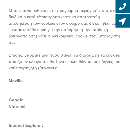
Μπορείτε να ρυθμίσετε το πρόγραμμα περιήγησής σας στο
διαδίκτυο κατά τέτοιο τρόπο ώστε να αποτραπεί η
αποθήκευση των cookies στον σκληρό σας δίσκο ή/και να
ερωτάστε κάθε φορά για την απόρριψη ή την αποδοχή
(ενεργοποίηση) κάθε συγκεκριμένου cookie στον υπολογιστή
σας.
Επίσης, μπορείτε ανά πάσα στιγμή να διαγράψετε τα cookies
που έχουν ενεργοποιηθεί ξανά ακολουθώντας τις οδηγίες του
κάθε περιηγητή (Browser):
Mozilla:
https://support.mozilla.org/el/kb/diagrafh-cookies-
gia-afairesh-plhroforiwn
Google
Chrome:
https://support.google.com/chrome/answer/95647?
co=GENIE.Platform%3DDesktop&hl=el
Internet Explorer:
https://support.microsoft.com/el-