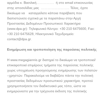
αρµόδια κ. Βασιλική……………. ή στο email επικοινωνίας
στης ιστοσελίδας µας …………………….. Τέλος, έχετε
δικαίωµα να καταγγείλετε κάποια παράβαση που
διαπιστώνετε σχετικά µε τα παραπάνω στην Αρχή
Προστασίας ∆εδοµένων Προσωπικού Χαρακτήρα
(www.dpa.gr): Τηλεφωνικό Κέντρο: +30 210 6475600, Fax:
+30 210 6475628, Ηλεκτρονικό Ταχυδροµείο:
contact@dpa.gr.
Ενημέρωση και τροποποίηση της παρούσας πολιτικής
Η www.megagiannis.gr διατηρεί το δικαίωμα να τροποποιεί/
επικαιροποιεί επιμέρους τμήματα της παρούσας πολιτικής
χωρις υποχρέωση προηγούμενης ενημέρωσης των πελατών
–χρηστών. Παρακαλούμε να διαβάζετε πάντα την πολιτική
προστασίας δεδομένων προσωπικού χαρακτήρα, προτού
χρησιμοποιήσετε τον διαδικτυακό μας τόπο, ώστε να
ενημερώνεστε για την τρέχουσα έκδοση της πολιτικής