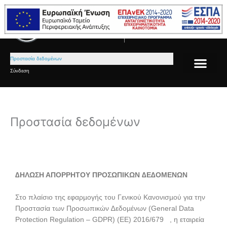
Μετάβαση
στο
Μεγαγιάννης Α.Ε.
Εξουσιοδοτημένος επισκευαστής
περιεχόμενο
Mercedes-Benz
Προστασία δεδομένων
Σύνδεση
Προστασία δεδομένων
∆ΗΛΩΣΗ ΑΠΟΡΡΗΤΟΥ ΠΡΟΣΩΠΙΚΩΝ ∆Ε∆ΟΜΕΝΩΝ
Στο πλαίσιο της εφαρµογής του Γενικού Κανονισµού για την
Προστασία των Προσωπικών ∆εδοµένων (General Data
Protection Regulation – GDPR) (ΕΕ) 2016/679 , η εταιρεία