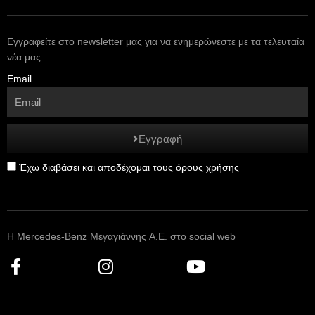
Εγγραφείτε στο newsletter μας για να ενημερώνεστε με τα τελευταία
νέα μας
Email
Εγγραφή
Έχω διαβάσει και αποδέχομαι τους όρους χρήσης
Η Mercedes-Benz Μεγαγιάννης A.E. στο social web
F
I
Y
a
n
o
c
s
u