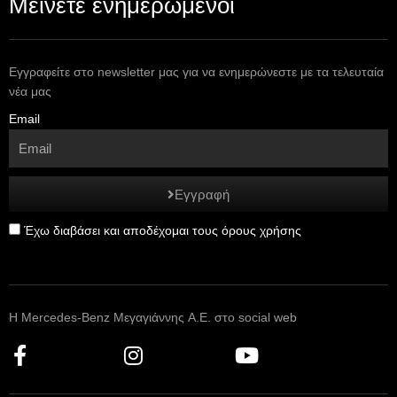
Μείνετε ενημερωμένοι
Εγγραφείτε στο newsletter μας για να ενημερώνεστε με τα τελευταία
νέα μας
Email
Εγγραφή
Έχω διαβάσει και αποδέχομαι τους όρους χρήσης
Η Mercedes-Benz Μεγαγιάννης A.E. στο social web
F
I
Y
a
n
o
c
s
u