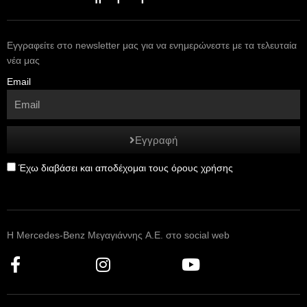
Εγγραφείτε στο newsletter μας για να ενημερώνεστε με τα τελευταία
νέα μας
Email
Εγγραφή
Έχω διαβάσει και αποδέχομαι τους όρους χρήσης
Η Mercedes-Benz Μεγαγιάννης A.E. στο social web
F
I
Y
a
n
o
c
s
u