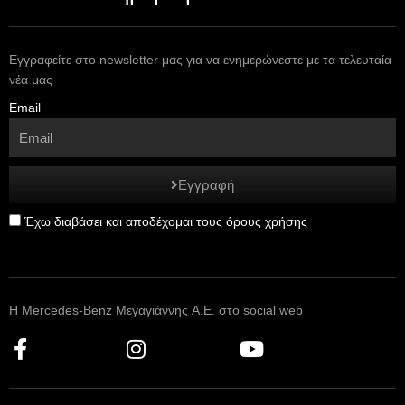
Εγγραφείτε στο newsletter μας για να ενημερώνεστε με τα τελευταία
νέα μας
Email
Εγγραφή
Έχω διαβάσει και αποδέχομαι τους όρους χρήσης
Η Mercedes-Benz Μεγαγιάννης A.E. στο social web
F
I
Y
a
n
o
c
s
u